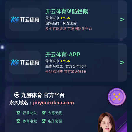
为全面贯彻
每日金句
和“深学争优、
根、开花结果。
服务系列活动，
乐的精神，切实
仙游分公司团
广电网络频道
看春晚 选广
为居民们进行网
表
电
祥龙送福 慧
春节流量随心
家团圆
领
信息广场